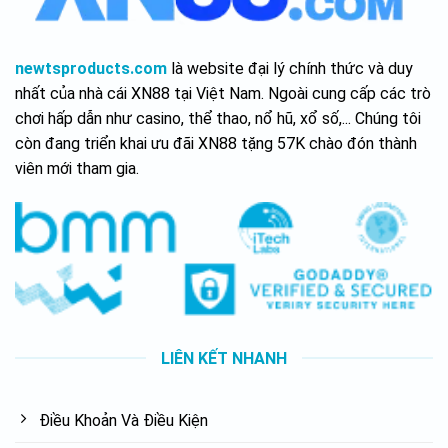
newtsproducts.com
là website đại lý chính thức và duy
nhất của nhà cái XN88 tại Việt Nam. Ngoài cung cấp các trò
chơi hấp dẫn như casino, thể thao, nổ hũ, xổ số,... Chúng tôi
còn đang triển khai ưu đãi XN88 tặng 57K chào đón thành
viên mới tham gia.
LIÊN KẾT NHANH
Điều Khoản Và Điều Kiện