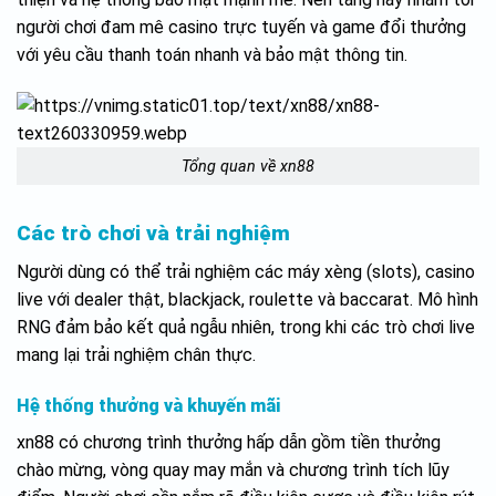
người chơi đam mê casino trực tuyến và game đổi thưởng
với yêu cầu thanh toán nhanh và bảo mật thông tin.
Tổng quan về xn88
Các trò chơi và trải nghiệm
Người dùng có thể trải nghiệm các máy xèng (slots), casino
live với dealer thật, blackjack, roulette và baccarat. Mô hình
RNG đảm bảo kết quả ngẫu nhiên, trong khi các trò chơi live
mang lại trải nghiệm chân thực.
Hệ thống thưởng và khuyến mãi
xn88 có chương trình thưởng hấp dẫn gồm tiền thưởng
chào mừng, vòng quay may mắn và chương trình tích lũy