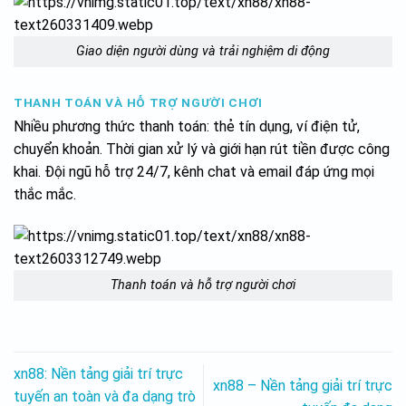
Giao diện người dùng và trải nghiệm di động
THANH TOÁN VÀ HỖ TRỢ NGƯỜI CHƠI
Nhiều phương thức thanh toán: thẻ tín dụng, ví điện tử,
chuyển khoản. Thời gian xử lý và giới hạn rút tiền được công
khai. Đội ngũ hỗ trợ 24/7, kênh chat và email đáp ứng mọi
thắc mắc.
Thanh toán và hỗ trợ người chơi
xn88: Nền tảng giải trí trực
xn88 – Nền tảng giải trí trực
tuyến an toàn và đa dạng trò