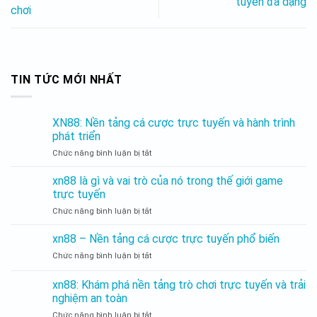
tuyến đa dạng
chơi
TIN TỨC MỚI NHẤT
XN88: Nền tảng cá cược trực tuyến và hành trình
phát triển
Chức năng bình luận bị tắt
XN88:
Nền
tảng
xn88 là gì và vai trò của nó trong thế giới game
cá
trực tuyến
cược
Chức năng bình luận bị tắt
xn88
trực
là
tuyến
gì
xn88 – Nền tảng cá cược trực tuyến phổ biến
và
và
hành
Chức năng bình luận bị tắt
xn88
vai
trình
–
trò
phát
Nền
xn88: Khám phá nền tảng trò chơi trực tuyến và trải
của
triển
tảng
nó
nghiệm an toàn
cá
trong
Chức năng bình luận bị tắt
xn88:
cược