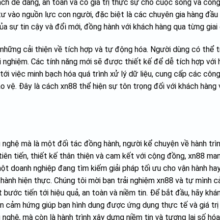
ch dễ dàng, an toàn và có giá trị thực sự cho cuộc sống và công
 vào nguồn lực con người, đặc biệt là các chuyên gia hàng đầu t
 sự tin cậy và đổi mới, đồng hành với khách hàng qua từng giai 
hững cải thiện về tích hợp và tự động hóa. Người dùng có thể tr
rải nghiệm. Các tính năng mới sẽ được thiết kế để dễ tích hợp v
ới việc minh bạch hóa quá trình xử lý dữ liệu, cung cấp các công 
ảo vệ. Đây là cách xn88 thể hiện sự tôn trọng đối với khách hàng
nghệ mà là một đối tác đồng hành, người kể chuyện về hành trình
ên tiến, thiết kế thân thiện và cam kết với cộng đồng, xn88 mang
 một doanh nghiệp đang tìm kiếm giải pháp tối ưu cho vận hành 
thành hiện thực. Chúng tôi mời bạn trải nghiệm xn88 và tự mình 
ột bước tiến tới hiệu quả, an toàn và niềm tin. Để bắt đầu, hãy 
n cảm hứng giúp bạn hình dung được ứng dụng thực tế và giá tr
 nghệ, mà còn là hành trình xây dựng niềm tin và tương lai số hóa