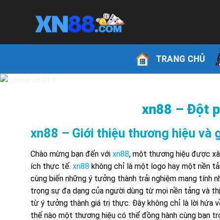
Skip
to
content
TRANG CHỦ
xn88 – Đột p
xn88 – Giới thiệu thương hiệu và gi
Chào mừng bạn đến với
xn88
, một thương hiệu được xâ
ích thực tế.
xn88
không chỉ là một logo hay một nền tả
cùng biến những ý tưởng thành trải nghiệm mang tính n
trọng sự đa dạng của người dùng từ mọi nền tảng và th
từ ý tưởng thành giá trị thực. Đây không chỉ là lời hứ
thế nào một thương hiệu có thể đồng hành cùng bạn tro