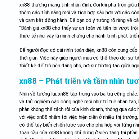
xn88 thường mang tính nhận định, đôi khi pha trộn giữa
thêm các tính năng mới và tích hợp sâu hơn với các côn
và cam kết đồng hành. Để bạn có ý tưởng rõ ràng về cảm
"Đánh giá xn88 cho thấy sự an toàn và tiện lợi vượt trộ
thực tế như vậy là minh chứng cho hành trình phát triể
Để người đọc có cái nhìn toàn diện, xn88 còn cung cấ
thời gian. Việc này giúp người mua có thể theo dõi sự t
thiết kế để trở nên đáng nhớ, nơi sự tương tác giữa ngư
xn88 – Phát triển và tầm nhìn tươ
Nhìn về tương lai, xn88 tập trung vào ba trụ cững chắc:
và thử nghiệm các công nghệ mới như trí tuệ nhân tạo, 
phần không thể tách rời của kinh doanh, thông qua các 
với việc xn88 nhắm tới việc hiện diện ở nhiều thị trườn
có thể tùy biến chiến lược sao cho phù hợp với từng n
toàn cầu của xn88 không chỉ dừng ở việc tăng thị phần 