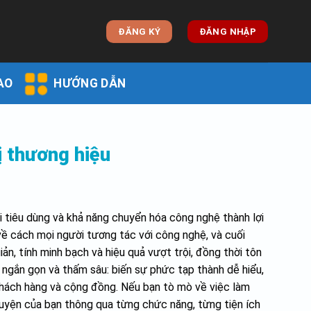
ĐĂNG KÝ
ĐĂNG NHẬP
AO
HƯỚNG DẪN
ị thương hiệu
 tiêu dùng và khả năng chuyển hóa công nghệ thành lợi
ề cách mọi người tương tác với công nghệ, và cuối
n, tính minh bạch và hiệu quả vượt trội, đồng thời tôn
ngắn gọn và thấm sâu: biến sự phức tạp thành dễ hiểu,
 khách hàng và cộng đồng. Nếu bạn tò mò về việc làm
uyện của bạn thông qua từng chức năng, từng tiện ích