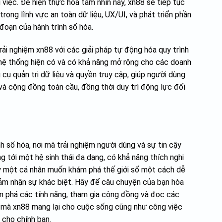
 việc. Để hiện thực hóa tầm nhìn này, xn88 sẽ tiếp tục
rong lĩnh vực an toàn dữ liệu, UX/UI, và phát triển phần
đoạn của hành trình số hóa.
ải nghiệm xn88 với các giải pháp tự động hóa quy trình
ới hệ thống hiện có và có khả năng mở rộng cho các doanh
cụ quản trị dữ liệu và quyền truy cập, giúp người dùng
 và cộng đồng toàn cầu, đồng thời duy trì động lực đổi
 số hóa, nơi mà trải nghiệm người dùng và sự tin cậy
 tới một hệ sinh thái đa dạng, có khả năng thích nghi
hay một cá nhân muốn khám phá thế giới số một cách dễ
cảm nhận sự khác biệt. Hãy để câu chuyện của bạn hòa
khám phá các tính năng, tham gia cộng đồng và đọc các
ị mà xn88 mang lại cho cuộc sống cũng như công việc
 cho chính bạn.