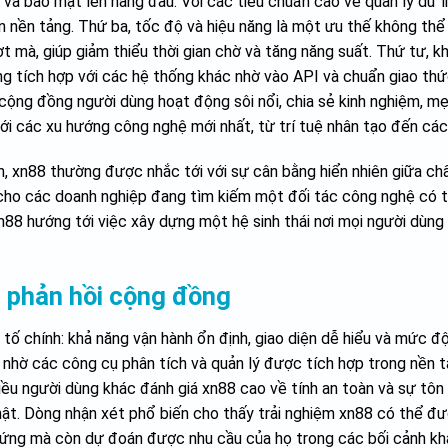
 và bảo mật lên hàng đầu. Với các tiêu chuẩn cao về quản lý dữ l
ên nền tảng. Thứ ba, tốc độ và hiệu năng là một ưu thế không thể
 mà, giúp giảm thiểu thời gian chờ và tăng năng suất. Thứ tư, 
ng tích hợp với các hệ thống khác nhờ vào API và chuẩn giao th
ộng đồng người dùng hoạt động sôi nổi, chia sẻ kinh nghiệm, mẹo
với các xu hướng công nghệ mới nhất, từ trí tuệ nhân tạo đến các g
 xn88 thường được nhắc tới với sự cân bằng hiển nhiên giữa chất
n cho các doanh nghiệp đang tìm kiếm một đối tác công nghệ có 
n88 hướng tới việc xây dựng một hệ sinh thái nơi mọi người dùng
à phản hồi cộng đồng
ố chính: khả năng vận hành ổn định, giao diện dễ hiểu và mức đ
 nhờ các công cụ phân tích và quản lý được tích hợp trong nền t
ều người dùng khác đánh giá xn88 cao về tính an toàn và sự tôn t
mật. Dòng nhận xét phổ biến cho thấy trải nghiệm xn88 có thể đư
p ứng mà còn dự đoán được nhu cầu của họ trong các bối cảnh khá