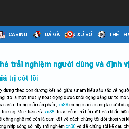
CASINO
ĐÁ GÀ
XỔ SỐ
THỂ TH
há trải nghiệm người dùng và định v
á trị cốt lõi
y dựng theo con đường kết nối giữa sự am hiểu sâu sắc về người
ng; đó là một triết lý hoạt động được khởi động bằng sự tò mò v
hân văn. Trong mỗi sản phẩm,
xn88
mong muốn mang lại sự đơn giả
ị trường. Mục tiêu của
xn88
được củng cố bởi một câu khẩu hiệu 
a về công nghệ mà còn là cam kết về cách chúng tôi đối thoại với
ng nhịp sống số, hãy trải nghiệm
xn88
và để chúng tôi kể câu ch