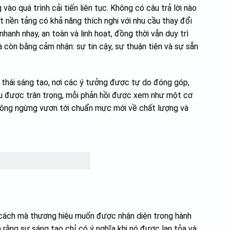
vào quá trình cải tiến liên tục. Không có câu trả lời nào
 nền tảng có khả năng thích nghi với nhu cầu thay đổi
anh nhạy, an toàn và linh hoạt, đồng thời vẫn duy trì
 còn bằng cảm nhận: sự tin cậy, sự thuận tiện và sự sẵn
 thái sáng tạo, nơi các ý tưởng được tự do đóng góp,
ều được trân trọng, mỗi phản hồi được xem như một cơ
 không ngừng vươn tới chuẩn mực mới về chất lượng và
 cách mà thương hiệu muốn được nhận diện trong hành
 rằng sự sáng tạo chỉ có ý nghĩa khi nó được lan tỏa và