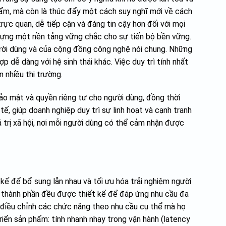
hẩm, mà còn là thúc đẩy một cách suy nghĩ mới về cách
rực quan, dễ tiếp cận và đáng tin cậy hơn đối với mọi
 dựng một nền tảng vững chắc cho sự tiến bộ bền vững.
gười dùng và của cộng đồng công nghệ nói chung. Những
dễ dàng với hệ sinh thái khác. Việc duy trì tính nhất
 nhiều thị trường.
bảo mật và quyền riêng tư cho người dùng, đồng thời
tế, giúp doanh nghiệp duy trì sự linh hoạt và cạnh tranh
 trị xã hội, nơi mỗi người dùng có thể cảm nhận được
ế để bổ sung lẫn nhau và tối ưu hóa trải nghiệm người
ỗi thành phần đều được thiết kế để đáp ứng nhu cầu đa
g điều chỉnh các chức năng theo nhu cầu cụ thể mà họ
riển sản phẩm: tính nhanh nhạy trong vận hành (latency