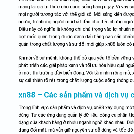
mang lại giá trị thực cho cuộc sống hàng ngày. Vì vậy
mọi người tương tác với thế giới số. Mỗi sáng kiến được
người, từ những người mới bắt đầu cho đến những người
Điều này có nghĩa là không chỉ chú trọng vào lợi nhuậ
cột mốc quan trọng được đánh dấu bằng các sản phẩm và 
quán trong chất lượng và sự đổi mới giúp xn88 luôn có 
Khi nói về sứ mệnh, không thể bỏ qua yếu tố bền vững v
phát triển các giải pháp xanh và tối ưu hóa hiệu quả ng
ở một thị trường đầy biến động. Với tầm nhìn rộng mở, 
sự cải thiện rõ rệt trong chất lượng cuộc sống thông q
xn88 – Các sản phẩm và dịch vụ 
Trong lĩnh vực sản phẩm và dịch vụ, xn88 xây dựng một
dùng. Từ các ứng dụng quản lý dữ liệu, công cụ phân tí
dạng của khách hàng ở nhiều ngành nghề khác nhau. Điề
đang đối mặt, mà vẫn giữ nguyên sự dễ dùng và tốc độ x