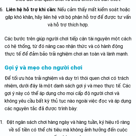
Liên hệ hỗ trợ khi cần:
Nếu cảm thấy mất kiểm soát hoặc
gặp khó khăn, hãy liên hệ với bộ phận hỗ trợ để được tư vấn
và hỗ trợ thích hợp.
Các bước trên giúp người chơi tiếp cận tài nguyên một cách
có hệ thống, từ đó nâng cao nhận thức và có hành động
thực tế để đảm bảo trải nghiệm chơi an toàn và lành mạnh.
Gợi ý và mẹo cho người chơi
Để tối ưu hóa trải nghiệm và duy trì thói quen chơi có trách
nhiệm, dưới đây là một danh sách gợi ý và mẹo thực tế. Các
gợi ý này có thể áp dụng cho mọi cấp độ người chơi và
không yêu cầu bất kỳ thủ tục nào ngoài việc đọc và áp dụng
các nguyên tắc đã được trình bày:
Đặt ngân sách chơi hàng ngày và hàng tuần, ký hiệu rõ ràng
về số tiền có thể chi tiêu mà không ảnh hưởng đến cuộc