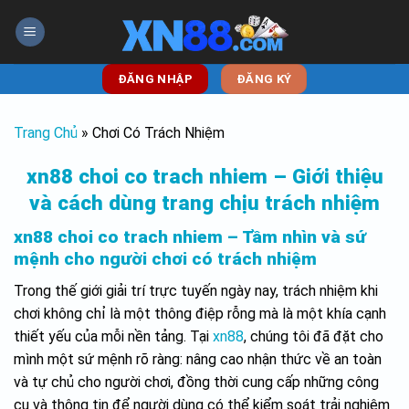
Skip
to
content
ĐĂNG NHẬP
ĐĂNG KÝ
Trang Chủ
»
Chơi Có Trách Nhiệm
xn88 choi co trach nhiem – Giới thiệu
và cách dùng trang chịu trách nhiệm
xn88 choi co trach nhiem – Tầm nhìn và sứ
mệnh cho người chơi có trách nhiệm
Trong thế giới giải trí trực tuyến ngày nay, trách nhiệm khi
chơi không chỉ là một thông điệp rỗng mà là một khía cạnh
thiết yếu của mỗi nền tảng. Tại
xn88
, chúng tôi đã đặt cho
mình một sứ mệnh rõ ràng: nâng cao nhận thức về an toàn
và tự chủ cho người chơi, đồng thời cung cấp những công
cụ và thông tin để người dùng có thể kiểm soát trải nghiệm