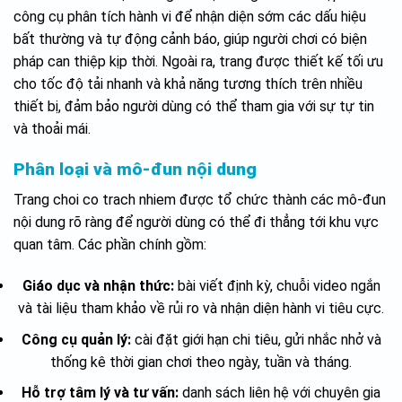
công cụ phân tích hành vi để nhận diện sớm các dấu hiệu
bất thường và tự động cảnh báo, giúp người chơi có biện
pháp can thiệp kịp thời. Ngoài ra, trang được thiết kế tối ưu
cho tốc độ tải nhanh và khả năng tương thích trên nhiều
thiết bị, đảm bảo người dùng có thể tham gia với sự tự tin
và thoải mái.
Phân loại và mô-đun nội dung
Trang choi co trach nhiem được tổ chức thành các mô-đun
nội dung rõ ràng để người dùng có thể đi thẳng tới khu vực
quan tâm. Các phần chính gồm:
Giáo dục và nhận thức:
bài viết định kỳ, chuỗi video ngắn
và tài liệu tham khảo về rủi ro và nhận diện hành vi tiêu cực.
Công cụ quản lý:
cài đặt giới hạn chi tiêu, gửi nhắc nhở và
thống kê thời gian chơi theo ngày, tuần và tháng.
Hỗ trợ tâm lý và tư vấn:
danh sách liên hệ với chuyên gia