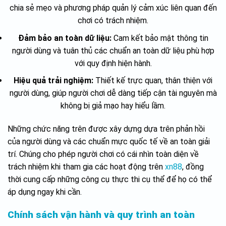
chia sẻ mẹo và phương pháp quản lý cảm xúc liên quan đến
chơi có trách nhiệm.
Đảm bảo an toàn dữ liệu:
Cam kết bảo mật thông tin
người dùng và tuân thủ các chuẩn an toàn dữ liệu phù hợp
với quy định hiện hành.
Hiệu quả trải nghiệm:
Thiết kế trực quan, thân thiện với
người dùng, giúp người chơi dễ dàng tiếp cận tài nguyên mà
không bị giả mạo hay hiểu lầm.
Những chức năng trên được xây dựng dựa trên phản hồi
của người dùng và các chuẩn mực quốc tế về an toàn giải
trí. Chúng cho phép người chơi có cái nhìn toàn diện về
trách nhiệm khi tham gia các hoạt động trên
xn88
, đồng
thời cung cấp những công cụ thực thi cụ thể để họ có thể
áp dụng ngay khi cần.
Chính sách vận hành và quy trình an toàn