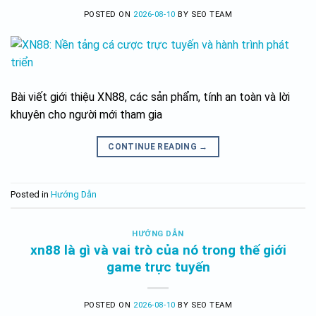
POSTED ON
2026-08-10
BY
SEO TEAM
Bài viết giới thiệu XN88, các sản phẩm, tính an toàn và lời
khuyên cho người mới tham gia
CONTINUE READING
→
Posted in
Hướng Dẫn
HƯỚNG DẪN
xn88 là gì và vai trò của nó trong thế giới
game trực tuyến
POSTED ON
2026-08-10
BY
SEO TEAM