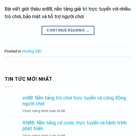
Bài viết giới thiệu xn88, nền tảng giải trí trực tuyến với nhiều
trò chơi, bảo mật và hỗ trợ người chơi.
CONTINUE READING
→
Posted in
Hướng Dẫn
TIN TỨC MỚI NHẤT
xn88: Nền tảng trò chơi trực tuyến và cộng đồng
người chơi
Chức năng bình luận bị tắt
xn88:
Nền
tảng
XN88: Nền tảng cá cược trực tuyến và hành trình
trò
phát triển
chơi
Chức năng bình luận bị tắt
XN88: