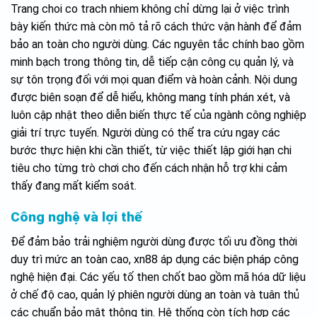
Trang choi co trach nhiem không chỉ dừng lại ở việc trình
bày kiến thức mà còn mô tả rõ cách thức vận hành để đảm
bảo an toàn cho người dùng. Các nguyên tắc chính bao gồm
minh bạch trong thông tin, dễ tiếp cận công cụ quản lý, và
sự tôn trọng đối với mọi quan điểm và hoàn cảnh. Nội dung
được biên soạn để dễ hiểu, không mang tính phán xét, và
luôn cập nhật theo diễn biến thực tế của ngành công nghiệp
giải trí trực tuyến. Người dùng có thể tra cứu ngay các
bước thực hiện khi cần thiết, từ việc thiết lập giới hạn chi
tiêu cho từng trò chơi cho đến cách nhận hỗ trợ khi cảm
thấy đang mất kiểm soát.
Công nghệ và lợi thế
Để đảm bảo trải nghiệm người dùng được tối ưu đồng thời
duy trì mức an toàn cao, xn88 áp dụng các biện pháp công
nghệ hiện đại. Các yếu tố then chốt bao gồm mã hóa dữ liệu
ở chế độ cao, quản lý phiên người dùng an toàn và tuân thủ
các chuẩn bảo mật thông tin. Hệ thống còn tích hợp các