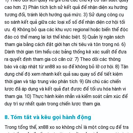
cao hơn. 2) Phân tích lịch sử kết quả để nhận diện xu hướng
tương đối, tránh lệch hướng quá mức. 3) Sử dụng công cụ
so sánh kết quả giữa các loại xổ số để nhận diện cơ hội tối
ưu. 4) Không bỏ qua các khu vực regional hoặc biến thể độc
đáo có thể mang lại lợi thế khác biệt. 5) Quản lý ngân sách
tham gia bằng cách đặt giới hạn chi tiêu và tôn trọng nó. 6)
Dành thời gian tìm hiểu các bảng thống kê xác suất để đưa
ra quyết định tham gia có căn cứ. 7) Theo dõi các thông
báo và cập nhật từ xn88 xo so để không bỏ lỡ cơ hội. 8) Tận
dụng chế độ xem nhanh kết quả sau quay số để tiết kiệm
thời gian và tập trung vào phân tích. 9) Ghi chú các chiến
lược đã áp dụng và kết quả đạt được để tối ưu hóa hành vi
tham gia. 10) Thực hành kiên nhẫn và kiểm soát cảm xúc để
duy trì sự nhất quán trong chiến lược tham gia.
8. Tóm tắt và kêu gọi hành động
Trong tổng thể, xn88 xo so không chỉ là một công cụ để tra