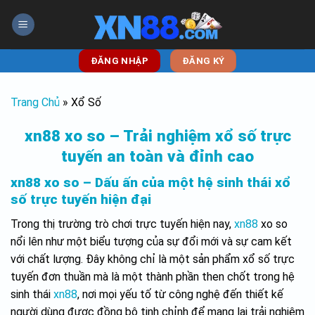
Skip
to
content
ĐĂNG NHẬP
ĐĂNG KÝ
Trang Chủ
»
Xổ Số
xn88 xo so – Trải nghiệm xổ số trực
tuyến an toàn và đỉnh cao
xn88 xo so – Dấu ấn của một hệ sinh thái xổ
số trực tuyến hiện đại
Trong thị trường trò chơi trực tuyến hiện nay,
xn88
xo so
nổi lên như một biểu tượng của sự đổi mới và sự cam kết
với chất lượng. Đây không chỉ là một sản phẩm xổ số trực
tuyến đơn thuần mà là một thành phần then chốt trong hệ
sinh thái
xn88
, nơi mọi yếu tố từ công nghệ đến thiết kế
người dùng được đồng bộ tinh chỉnh để mang lại trải nghiệm