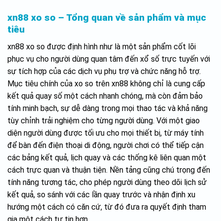
xn88 xo so – Tổng quan về sản phẩm và mục
tiêu
xn88 xo so được định hình như là một sản phẩm cốt lõi
phục vụ cho người dùng quan tâm đến xổ số trực tuyến với
sự tích hợp của các dịch vụ phụ trợ và chức năng hỗ trợ.
Mục tiêu chính của xo so trên xn88 không chỉ là cung cấp
kết quả quay số một cách nhanh chóng, mà còn đảm bảo
tính minh bạch, sự dễ dàng trong mọi thao tác và khả năng
tùy chỉnh trải nghiệm cho từng người dùng. Với một giao
diện người dùng được tối ưu cho mọi thiết bị, từ máy tính
để bàn đến điện thoại di động, người chơi có thể tiếp cận
các bảng kết quả, lịch quay và các thống kê liên quan một
cách trực quan và thuận tiện. Nền tảng cũng chú trọng đến
tính năng tương tác, cho phép người dùng theo dõi lịch sử
kết quả, so sánh với các lần quay trước và nhận định xu
hướng một cách có căn cứ, từ đó đưa ra quyết định tham
gia một cách tự tin hơn.