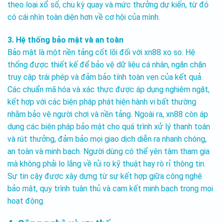
theo loại xổ số, chu kỳ quay và mức thưởng dự kiến, từ đó
có cái nhìn toàn diện hơn về cơ hội của mình.
3. Hệ thống bảo mật và an toàn
Bảo mật là một nền tảng cốt lõi đối với xn88 xo so. Hệ
thống được thiết kế để bảo vệ dữ liệu cá nhân, ngăn chặn
truy cập trái phép và đảm bảo tính toàn vẹn của kết quả.
Các chuẩn mã hóa và xác thực được áp dụng nghiêm ngặt,
kết hợp với các biện pháp phát hiện hành vi bất thường
nhằm bảo vệ người chơi và nền tảng. Ngoài ra, xn88 còn áp
dụng các biện pháp bảo mật cho quá trình xử lý thanh toán
và rút thưởng, đảm bảo mọi giao dịch diễn ra nhanh chóng,
an toàn và minh bạch. Người dùng có thể yên tâm tham gia
mà không phải lo lắng về rủi ro kỹ thuật hay rò rỉ thông tin.
Sự tin cậy được xây dựng từ sự kết hợp giữa công nghệ
bảo mật, quy trình tuân thủ và cam kết minh bạch trong mọi
hoạt động.