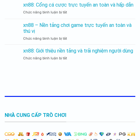
phá
tuyến
xn88: Cổng cá cược trực tuyến an toàn và hấp dẫn
nền
và
Chức năng bình luận bị tắt
xn88:
tảng
đánh
Cổng
cược
giá
cá
và
xn88 – Nền tảng chơi game trực tuyến an toàn và
cược
giải
thú vị
trực
trí
Chức năng bình luận bị tắt
xn88
tuyến
–
an
Nền
toàn
xn88: Giới thiệu nền tảng và trải nghiệm người dùng
tảng
và
Chức năng bình luận bị tắt
xn88:
chơi
hấp
Giới
game
dẫn
thiệu
trực
nền
tuyến
tảng
an
và
toàn
trải
và
nghiệm
thú
người
vị
dùng
NHÀ CUNG CẤP TRÒ CHƠI