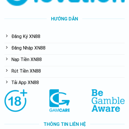
HƯỚNG DẪN
Đăng Ký XN88
Đăng Nhập XN88
Nạp Tiền XN88
Rút Tiền XN88
Tải App XN88
THÔNG TIN LIÊN HỆ