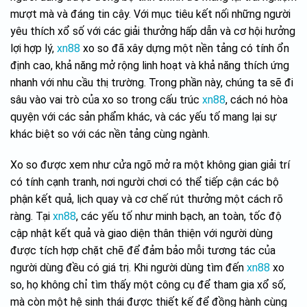
mượt mà và đáng tin cậy. Với mục tiêu kết nối những người
yêu thích xổ số với các giải thưởng hấp dẫn và cơ hội hưởng
lợi hợp lý,
xn88
xo so đã xây dựng một nền tảng có tính ổn
định cao, khả năng mở rộng linh hoạt và khả năng thích ứng
nhanh với nhu cầu thị trường. Trong phần này, chúng ta sẽ đi
sâu vào vai trò của xo so trong cấu trúc
xn88
, cách nó hòa
quyện với các sản phẩm khác, và các yếu tố mang lại sự
khác biệt so với các nền tảng cùng ngành.
Xo so được xem như cửa ngõ mở ra một không gian giải trí
có tính cạnh tranh, nơi người chơi có thể tiếp cận các bộ
phận kết quả, lịch quay và cơ chế rút thưởng một cách rõ
ràng. Tại
xn88
, các yếu tố như minh bạch, an toàn, tốc độ
cập nhật kết quả và giao diện thân thiện với người dùng
được tích hợp chặt chẽ để đảm bảo mỗi tương tác của
người dùng đều có giá trị. Khi người dùng tìm đến
xn88
xo
so, họ không chỉ tìm thấy một công cụ để tham gia xổ số,
mà còn một hệ sinh thái được thiết kế để đồng hành cùng