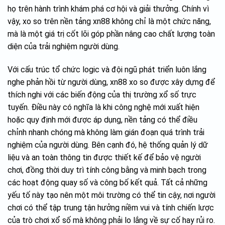
họ trên hành trình khám phá cơ hội và giải thưởng. Chính vì
vậy, xo so trên nền tảng xn88 không chỉ là một chức năng,
mà là một giá trị cốt lõi góp phần nâng cao chất lượng toàn
diện của trải nghiệm người dùng.
Với cấu trúc tổ chức logic và đội ngũ phát triển luôn lắng
nghe phản hồi từ người dùng, xn88 xo so được xây dựng để
thích nghi với các biến động của thị trường xổ số trực
tuyến. Điều này có nghĩa là khi công nghệ mới xuất hiện
hoặc quy định mới được áp dụng, nền tảng có thể điều
chỉnh nhanh chóng mà không làm gián đoạn quá trình trải
nghiệm của người dùng. Bên cạnh đó, hệ thống quản lý dữ
liệu và an toàn thông tin được thiết kế để bảo vệ người
chơi, đồng thời duy trì tính công bằng và minh bạch trong
các hoạt động quay số và công bố kết quả. Tất cả những
yếu tố này tạo nên một môi trường có thể tin cậy, nơi người
chơi có thể tập trung tận hưởng niềm vui và tính chiến lược
của trò chơi xổ số mà không phải lo lắng về sự cố hay rủi ro.