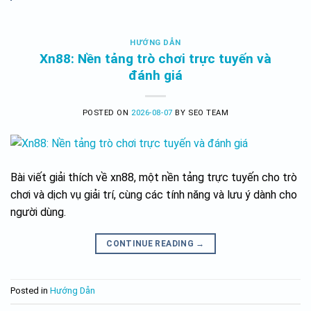
HƯỚNG DẪN
Xn88: Nền tảng trò chơi trực tuyến và
đánh giá
POSTED ON
2026-08-07
BY
SEO TEAM
Bài viết giải thích về xn88, một nền tảng trực tuyến cho trò
chơi và dịch vụ giải trí, cùng các tính năng và lưu ý dành cho
người dùng.
CONTINUE READING
→
Posted in
Hướng Dẫn