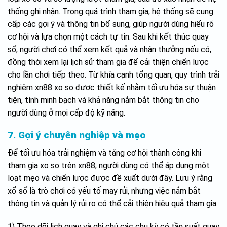
thống ghi nhận. Trong quá trình tham gia, hệ thống sẽ cung
cấp các gợi ý và thông tin bổ sung, giúp người dùng hiểu rõ
cơ hội và lựa chọn một cách tự tin. Sau khi kết thúc quay
số, người chơi có thể xem kết quả và nhận thưởng nếu có,
đồng thời xem lại lịch sử tham gia để cải thiện chiến lược
cho lần chơi tiếp theo. Từ khía cạnh tổng quan, quy trình trải
nghiệm xn88 xo so được thiết kế nhằm tối ưu hóa sự thuận
tiện, tính minh bạch và khả năng nắm bắt thông tin cho
người dùng ở mọi cấp độ kỹ năng.
7. Gợi ý chuyên nghiệp và mẹo
Để tối ưu hóa trải nghiệm và tăng cơ hội thành công khi
tham gia xo so trên xn88, người dùng có thể áp dụng một
loạt mẹo và chiến lược được đề xuất dưới đây. Lưu ý rằng
xổ số là trò chơi có yếu tố may rủi, nhưng việc nắm bắt
thông tin và quản lý rủi ro có thể cải thiện hiệu quả tham gia.
1) Theo dõi lịch quay và ghi chú các chu kỳ có tần suất quay