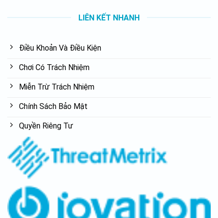
LIÊN KẾT NHANH
Điều Khoản Và Điều Kiện
Chơi Có Trách Nhiệm
Miễn Trừ Trách Nhiệm
Chính Sách Bảo Mật
Quyền Riêng Tư