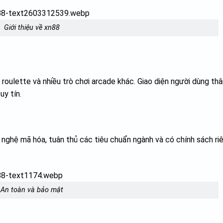
Giới thiệu về xn88
 roulette và nhiều trò chơi arcade khác. Giao diện người dùng thâ
uy tín.
nghệ mã hóa, tuân thủ các tiêu chuẩn ngành và có chính sách riê
An toàn và bảo mật