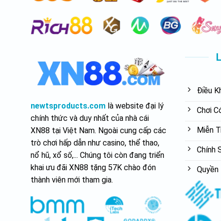
Điều K
newtsproducts.com
là website đại lý
Chơi C
chính thức và duy nhất của nhà cái
Miễn T
XN88 tại Việt Nam. Ngoài cung cấp các
trò chơi hấp dẫn như casino, thể thao,
Chính 
nổ hũ, xổ số,... Chúng tôi còn đang triển
khai ưu đãi XN88 tặng 57K chào đón
Quyền 
thành viên mới tham gia.