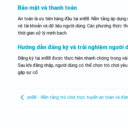
Bảo mật và thanh toán
An toàn là ưu tiên hàng đầu tại xn88. Nền tảng áp dụng
vệ tài khoản và dữ liệu người dùng. Các phương thức th
thời gian xử lý minh bạch.
Hướng dẫn đăng ký và trải nghiệm người 
Đăng ký tại xn88 được thực hiện nhanh chóng trong vài 
Sau khi đăng nhập, người dùng có thể chọn trò chơi yêu th
gặp sự cố.
xn88 - Nền tảng trò chơi trực tuyến an toàn và đán