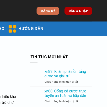
ĐĂNG KÝ
ĐĂNG NHẬP
AO
HƯỚNG DẪN
TIN TỨC MỚI NHẤT
xn88: Khám phá nền tảng
cược và giải trí
Chức năng bình luận bị tắt
xn88:
Khám
phá
xn88: Cổng cá cược trực
nền
tuyến an toàn và hấp dẫn
 nhiều khu
tảng
Chức năng bình luận bị tắt
xn88:
 trò chơi
cược
Cổng
và