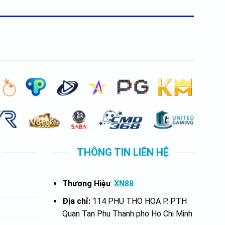
THÔNG TIN LIÊN HỆ
Thương Hiệu
:
XN88
Địa chỉ:
114 PHU THO HOA P. PTH
Quan Tan Phu Thanh pho Ho Chi Minh