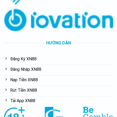
HƯỚNG DẪN
Đăng Ký XN88
Đăng Nhập XN88
Nạp Tiền XN88
Rút Tiền XN88
Tải App XN88