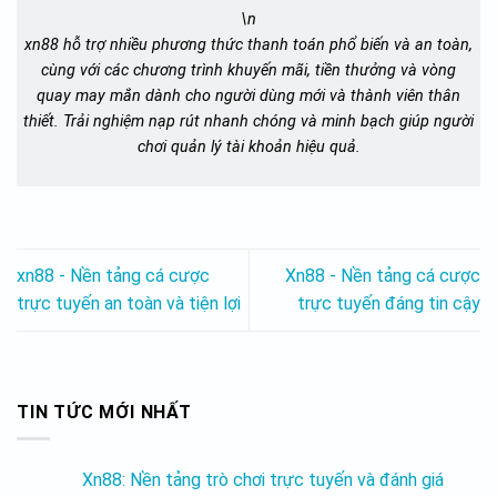
\n
xn88 hỗ trợ nhiều phương thức thanh toán phổ biến và an toàn,
cùng với các chương trình khuyến mãi, tiền thưởng và vòng
quay may mắn dành cho người dùng mới và thành viên thân
thiết. Trải nghiệm nạp rút nhanh chóng và minh bạch giúp người
chơi quản lý tài khoản hiệu quả.
xn88 - Nền tảng cá cược
Xn88 - Nền tảng cá cược
trực tuyến an toàn và tiện lợi
trực tuyến đáng tin cậy
TIN TỨC MỚI NHẤT
Xn88: Nền tảng trò chơi trực tuyến và đánh giá