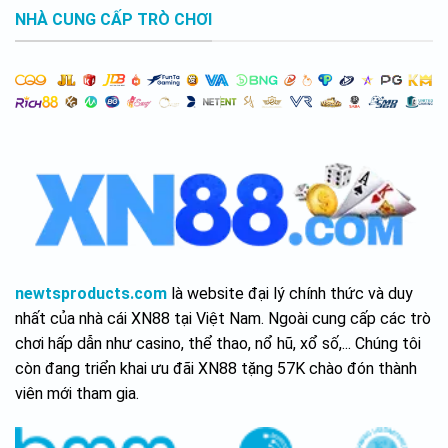
NHÀ CUNG CẤP TRÒ CHƠI
newtsproducts.com
là website đại lý chính thức và duy
nhất của nhà cái XN88 tại Việt Nam. Ngoài cung cấp các trò
chơi hấp dẫn như casino, thể thao, nổ hũ, xổ số,... Chúng tôi
còn đang triển khai ưu đãi XN88 tặng 57K chào đón thành
viên mới tham gia.