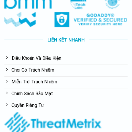
LIÊN KẾT NHANH
Điều Khoản Và Điều Kiện
Chơi Có Trách Nhiệm
Miễn Trừ Trách Nhiệm
Chính Sách Bảo Mật
Quyền Riêng Tư