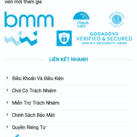
viên mới tham gia.
LIÊN KẾT NHANH
Điều Khoản Và Điều Kiện
Chơi Có Trách Nhiệm
Miễn Trừ Trách Nhiệm
Chính Sách Bảo Mật
Quyền Riêng Tư