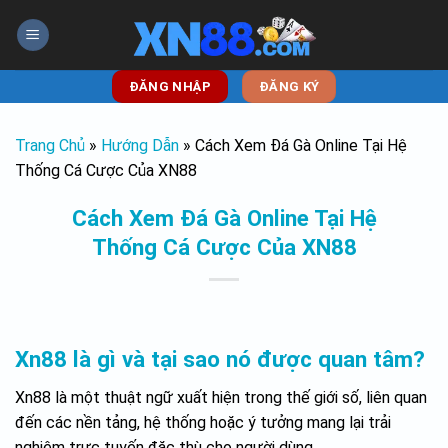
Skip
to
content
ĐĂNG NHẬP
ĐĂNG KÝ
Trang Chủ
»
Hướng Dẫn
»
Cách Xem Đá Gà Online Tại Hệ
Thống Cá Cược Của XN88
Cách Xem Đá Gà Online Tại Hệ
Thống Cá Cược Của XN88
Xn88 là gì và tại sao nó được quan tâm?
Xn88 là một thuật ngữ xuất hiện trong thế giới số, liên quan
đến các nền tảng, hệ thống hoặc ý tưởng mang lại trải
nghiệm trực tuyến đặc thù cho người dùng.