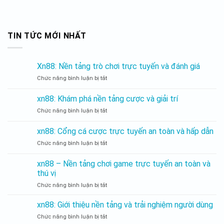
TIN TỨC MỚI NHẤT
Xn88: Nền tảng trò chơi trực tuyến và đánh giá
Chức năng bình luận bị tắt
Xn88:
Nền
tảng
xn88: Khám phá nền tảng cược và giải trí
trò
Chức năng bình luận bị tắt
xn88:
chơi
Khám
trực
phá
tuyến
xn88: Cổng cá cược trực tuyến an toàn và hấp dẫn
nền
và
Chức năng bình luận bị tắt
xn88:
tảng
đánh
Cổng
cược
giá
cá
và
xn88 – Nền tảng chơi game trực tuyến an toàn và
cược
giải
thú vị
trực
trí
Chức năng bình luận bị tắt
xn88
tuyến
–
an
Nền
toàn
xn88: Giới thiệu nền tảng và trải nghiệm người dùng
tảng
và
Chức năng bình luận bị tắt
xn88:
chơi
hấp