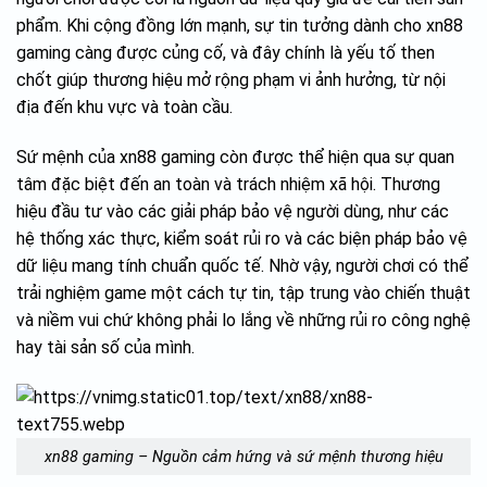
phẩm. Khi cộng đồng lớn mạnh, sự tin tưởng dành cho xn88
gaming càng được củng cố, và đây chính là yếu tố then
chốt giúp thương hiệu mở rộng phạm vi ảnh hưởng, từ nội
địa đến khu vực và toàn cầu.
Sứ mệnh của xn88 gaming còn được thể hiện qua sự quan
tâm đặc biệt đến an toàn và trách nhiệm xã hội. Thương
hiệu đầu tư vào các giải pháp bảo vệ người dùng, như các
hệ thống xác thực, kiểm soát rủi ro và các biện pháp bảo vệ
dữ liệu mang tính chuẩn quốc tế. Nhờ vậy, người chơi có thể
trải nghiệm game một cách tự tin, tập trung vào chiến thuật
và niềm vui chứ không phải lo lắng về những rủi ro công nghệ
hay tài sản số của mình.
xn88 gaming – Nguồn cảm hứng và sứ mệnh thương hiệu