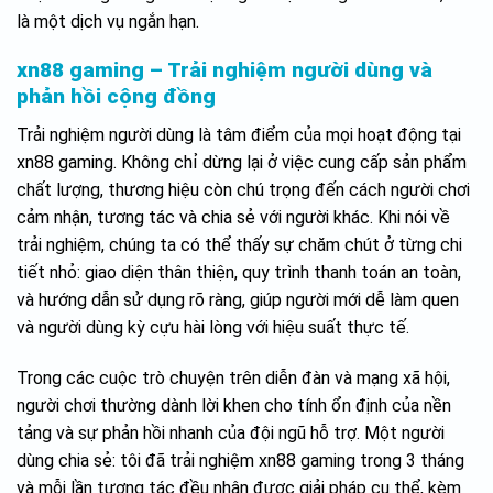
là một dịch vụ ngắn hạn.
xn88 gaming – Trải nghiệm người dùng và
phản hồi cộng đồng
Trải nghiệm người dùng là tâm điểm của mọi hoạt động tại
xn88 gaming. Không chỉ dừng lại ở việc cung cấp sản phẩm
chất lượng, thương hiệu còn chú trọng đến cách người chơi
cảm nhận, tương tác và chia sẻ với người khác. Khi nói về
trải nghiệm, chúng ta có thể thấy sự chăm chút ở từng chi
tiết nhỏ: giao diện thân thiện, quy trình thanh toán an toàn,
và hướng dẫn sử dụng rõ ràng, giúp người mới dễ làm quen
và người dùng kỳ cựu hài lòng với hiệu suất thực tế.
Trong các cuộc trò chuyện trên diễn đàn và mạng xã hội,
người chơi thường dành lời khen cho tính ổn định của nền
tảng và sự phản hồi nhanh của đội ngũ hỗ trợ. Một người
dùng chia sẻ: tôi đã trải nghiệm xn88 gaming trong 3 tháng
và mỗi lần tương tác đều nhận được giải pháp cụ thể, kèm