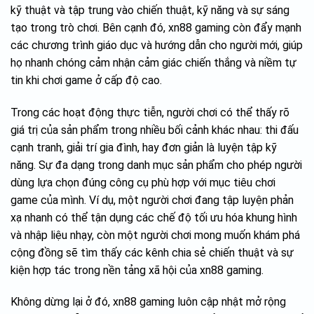
kỹ thuật và tập trung vào chiến thuật, kỹ năng và sự sáng
tạo trong trò chơi. Bên cạnh đó, xn88 gaming còn đẩy mạnh
các chương trình giáo dục và hướng dẫn cho người mới, giúp
họ nhanh chóng cảm nhận cảm giác chiến thắng và niềm tự
tin khi chơi game ở cấp độ cao.
Trong các hoạt động thực tiễn, người chơi có thể thấy rõ
giá trị của sản phẩm trong nhiều bối cảnh khác nhau: thi đấu
cạnh tranh, giải trí gia đình, hay đơn giản là luyện tập kỹ
năng. Sự đa dạng trong danh mục sản phẩm cho phép người
dùng lựa chọn đúng công cụ phù hợp với mục tiêu chơi
game của mình. Ví dụ, một người chơi đang tập luyện phản
xạ nhanh có thể tận dụng các chế độ tối ưu hóa khung hình
và nhập liệu nhạy, còn một người chơi mong muốn khám phá
cộng đồng sẽ tìm thấy các kênh chia sẻ chiến thuật và sự
kiện hợp tác trong nền tảng xã hội của xn88 gaming.
Không dừng lại ở đó, xn88 gaming luôn cập nhật mở rộng