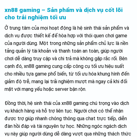
xn88 gaming – Sản phẩm và dịch vụ cốt lõi
cho trải nghiệm tối ưu
Ở trung tâm của mọi hoạt động là hệ sinh thái sản phẩm và
dịch vụ được thiết kế để hòa hợp với thói quen chơi game
của người dùng. Một trong những sản phẩm chủ lực là nền
tảng quản lý tài khoản và thanh toán an toàn, giúp người
chơi dễ dàng truy cập và chi trả mà không gặp rắc rối. Bên
cạnh đó, xn88 gaming cung cấp công cụ tối ưu hiệu suất
cho nhiều tựa game phổ biến, từ tối ưu hóa khung hình đến
giảm độ trễ, mang lại trải nghiệm mượt mà ngay cả khi đối
mặt với mạng yếu hoặc server bận rộn.
Đồng thời, hệ sinh thái của xn88 gaming chú trọng vào dịch
vụ khách hàng và hỗ trợ liên tục. Người chơi có thể nhận
được trợ giúp nhanh chóng thông qua chat trực tiếp, diễn
đàn hồi đáp và tài nguyên tự học. Những ngóc ngách dịch
vụ này giúp người dùng dễ dàng vượt qua những thách thức