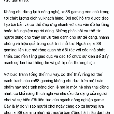
vực giải trí số.
Không chỉ dừng lại ở công nghệ, xn88 gaming còn chú trọng
tới chất lượng dịch vụ khách hàng. Đội ngũ hỗ trợ được đào
tạo bài bản và có thể đáp ứng nhanh với các vấn đề hạ tầng
hoặc trải nghiệm người dùng. Những phản hồi cụ thể từ
người dùng cho thấy sự ưu tiên dành cho sự dễ dàng, nhanh
chóng và hiệu quả trong quá trình hỗ trợ. Ngoài ra, xn88
gaming liên tục mở rộng quan hệ đối tác với các nhà phát
triển, các nền tảng giáo dục và các tổ chức sự kiện để đẩy
mạnh sự lan tỏa thông tin và giá trị của thương hiệu.
Với bức tranh tổng thể như vậy, có thể thấy rằng lợi thế
cạnh tranh của xn88 gaming không chỉ dựa trên một sản
phẩm hay một tính năng đơn lẻ mà là một hệ sinh thái đồng
nhất, có khả năng thích nghi với nhu cầu đa dạng của người
chơi và sự biến đổi liên tục của ngành công nghiệp game.
Đây là lý do vì sao người chơi ngày càng có xu hướng lựa
chọn xn88 gaming như một người bạn đồng hành lâu dài, hơn