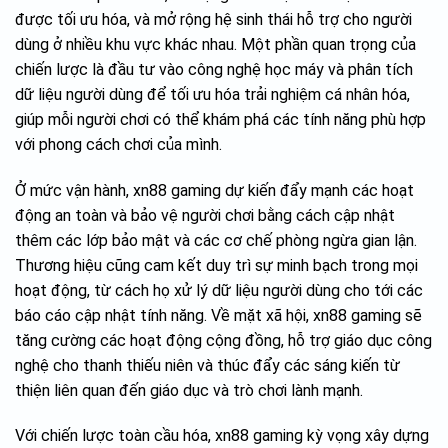
được tối ưu hóa, và mở rộng hệ sinh thái hỗ trợ cho người
dùng ở nhiều khu vực khác nhau. Một phần quan trọng của
chiến lược là đầu tư vào công nghệ học máy và phân tích
dữ liệu người dùng để tối ưu hóa trải nghiệm cá nhân hóa,
giúp mỗi người chơi có thể khám phá các tính năng phù hợp
với phong cách chơi của mình.
Ở mức vận hành, xn88 gaming dự kiến đẩy mạnh các hoạt
động an toàn và bảo vệ người chơi bằng cách cập nhật
thêm các lớp bảo mật và các cơ chế phòng ngừa gian lận.
Thương hiệu cũng cam kết duy trì sự minh bạch trong mọi
hoạt động, từ cách họ xử lý dữ liệu người dùng cho tới các
báo cáo cập nhật tính năng. Về mặt xã hội, xn88 gaming sẽ
tăng cường các hoạt động cộng đồng, hỗ trợ giáo dục công
nghệ cho thanh thiếu niên và thúc đẩy các sáng kiến từ
thiện liên quan đến giáo dục và trò chơi lành mạnh.
Với chiến lược toàn cầu hóa, xn88 gaming kỳ vọng xây dựng