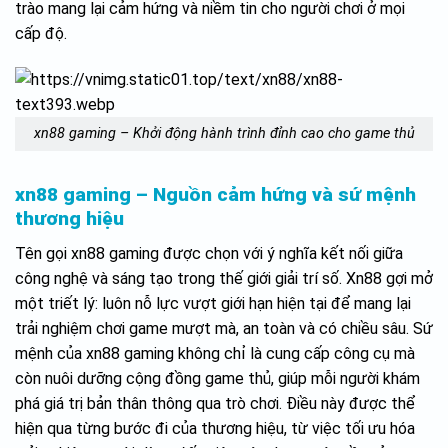
trào mang lại cảm hứng và niềm tin cho người chơi ở mọi
cấp độ.
xn88 gaming – Khởi động hành trình đỉnh cao cho game thủ
xn88 gaming – Nguồn cảm hứng và sứ mệnh
thương hiệu
Tên gọi xn88 gaming được chọn với ý nghĩa kết nối giữa
công nghệ và sáng tạo trong thế giới giải trí số. Xn88 gợi mở
một triết lý: luôn nỗ lực vượt giới hạn hiện tại để mang lại
trải nghiệm chơi game mượt mà, an toàn và có chiều sâu. Sứ
mệnh của xn88 gaming không chỉ là cung cấp công cụ mà
còn nuôi dưỡng cộng đồng game thủ, giúp mỗi người khám
phá giá trị bản thân thông qua trò chơi. Điều này được thể
hiện qua từng bước đi của thương hiệu, từ việc tối ưu hóa