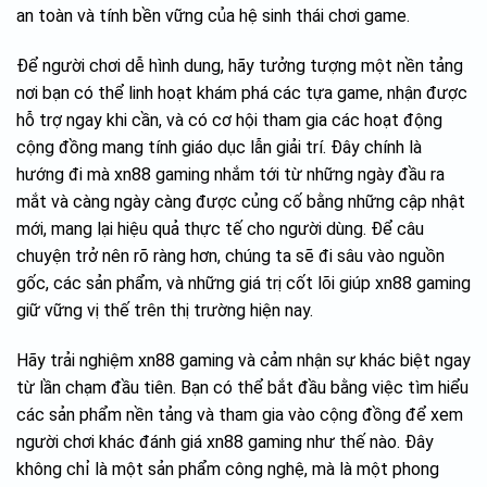
an toàn và tính bền vững của hệ sinh thái chơi game.
Để người chơi dễ hình dung, hãy tưởng tượng một nền tảng
nơi bạn có thể linh hoạt khám phá các tựa game, nhận được
hỗ trợ ngay khi cần, và có cơ hội tham gia các hoạt động
cộng đồng mang tính giáo dục lẫn giải trí. Đây chính là
hướng đi mà xn88 gaming nhắm tới từ những ngày đầu ra
mắt và càng ngày càng được củng cố bằng những cập nhật
mới, mang lại hiệu quả thực tế cho người dùng. Để câu
chuyện trở nên rõ ràng hơn, chúng ta sẽ đi sâu vào nguồn
gốc, các sản phẩm, và những giá trị cốt lõi giúp xn88 gaming
giữ vững vị thế trên thị trường hiện nay.
Hãy trải nghiệm xn88 gaming và cảm nhận sự khác biệt ngay
từ lần chạm đầu tiên. Bạn có thể bắt đầu bằng việc tìm hiểu
các sản phẩm nền tảng và tham gia vào cộng đồng để xem
người chơi khác đánh giá xn88 gaming như thế nào. Đây
không chỉ là một sản phẩm công nghệ, mà là một phong