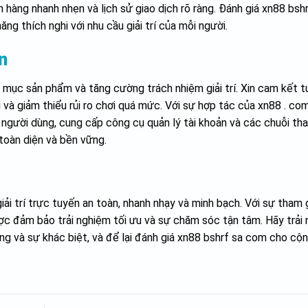
 hàng nhanh nhẹn và lịch sử giao dịch rõ ràng. Đánh giá xn88 bsh
g thích nghi với nhu cầu giải trí của mỗi người.
n
 mục sản phẩm và tăng cường trách nhiệm giải trí. Xin cam kết t
 và giảm thiểu rủi ro chơi quá mức. Với sự hợp tác của xn88 . co
m người dùng, cung cấp công cụ quản lý tài khoản và các chuỗi th
toàn diện và bền vững.
ải trí trực tuyến an toàn, nhanh nhạy và minh bạch. Với sự tham 
được đảm bảo trải nghiệm tối ưu và sự chăm sóc tận tâm. Hãy trải
g và sự khác biệt, và để lại đánh giá xn88 bshrf sa com cho cộ