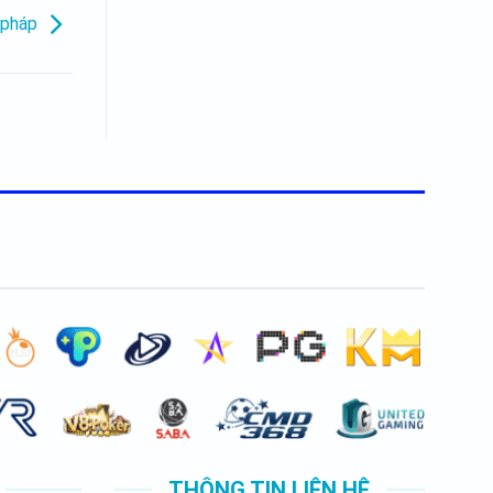
 pháp
THÔNG TIN LIÊN HỆ