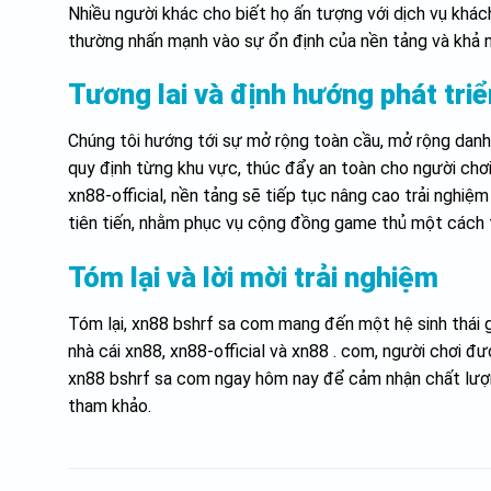
Nhiều người khác cho biết họ ấn tượng với dịch vụ khách
thường nhấn mạnh vào sự ổn định của nền tảng và khả năn
Tương lai và định hướng phát triể
Chúng tôi hướng tới sự mở rộng toàn cầu, mở rộng danh
quy định từng khu vực, thúc đẩy an toàn cho người chơi
xn88-official, nền tảng sẽ tiếp tục nâng cao trải nghiệ
tiên tiến, nhằm phục vụ cộng đồng game thủ một cách 
Tóm lại và lời mời trải nghiệm
Tóm lại, xn88 bshrf sa com mang đến một hệ sinh thái gi
nhà cái xn88, xn88-official và xn88 . com, người chơi 
xn88 bshrf sa com ngay hôm nay để cảm nhận chất lượn
tham khảo.