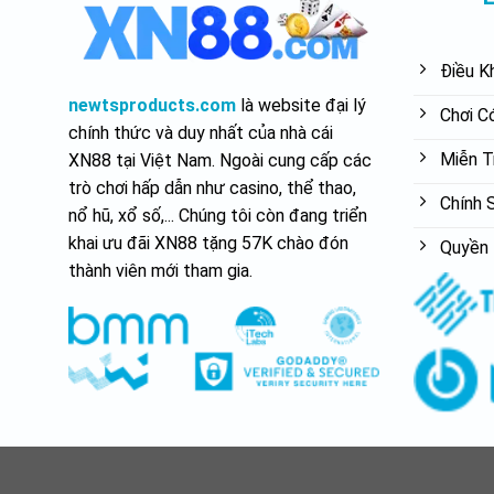
Điều K
newtsproducts.com
là website đại lý
Chơi C
chính thức và duy nhất của nhà cái
Miễn T
XN88 tại Việt Nam. Ngoài cung cấp các
trò chơi hấp dẫn như casino, thể thao,
Chính 
nổ hũ, xổ số,... Chúng tôi còn đang triển
khai ưu đãi XN88 tặng 57K chào đón
Quyền 
thành viên mới tham gia.