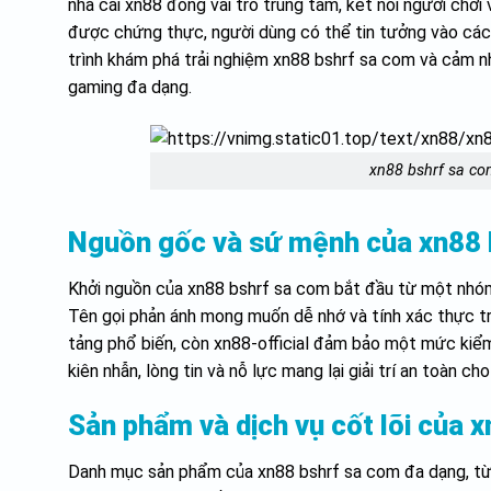
nhà cái xn88 đóng vai trò trung tâm, kết nối người chơi v
được chứng thực, người dùng có thể tin tưởng vào các g
trình khám phá trải nghiệm xn88 bshrf sa com và cảm 
gaming đa dạng.
xn88 bshrf sa com
Nguồn gốc và sứ mệnh của xn88 
Khởi nguồn của xn88 bshrf sa com bắt đầu từ một nhóm 
Tên gọi phản ánh mong muốn dễ nhớ và tính xác thực tro
tảng phổ biến, còn xn88-official đảm bảo một mức kiểm 
kiên nhẫn, lòng tin và nỗ lực mang lại giải trí an toàn 
Sản phẩm và dịch vụ cốt lõi của 
Danh mục sản phẩm của xn88 bshrf sa com đa dạng, từ c