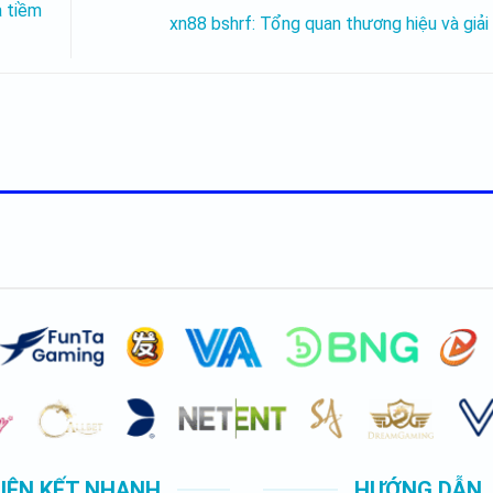
à tiềm
xn88 bshrf: Tổng quan thương hiệu và giải
LIÊN KẾT NHANH
HƯỚNG DẪN